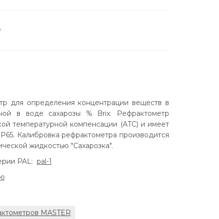
а
тр для определения концентрации веществ в
ной в воде сахарозы % Brix. Рефрактометр
ой температурной компенсации (ATC) и имеет
IP65. Калибровка рефрактометра производится
ческой жидкостью "Сахарозка".
ерии PAL:
pal-1
ию
актометров MASTER