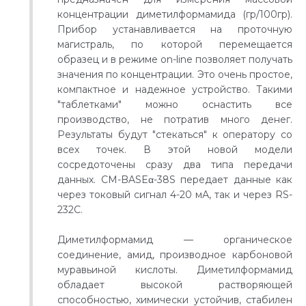
концентрации диметилформамида (гр/100гр).
Прибор устанавливается на проточную
магистраль, по которой перемещается
образец и в режиме on-line позволяет получать
значения по концентрации. Это очень простое,
компактное и надежное устройство. Такими
"таблетками" можно оснастить все
производство, не потратив много денег.
Результаты будут "стекаться" к оператору со
всех точек. В этой новой модели
сосредоточены сразу два типа передачи
данных. CM-BASEα-38S передает данные как
через токовый сигнал 4-20 мА, так и через RS-
232C.
Диметилформамид — органическое
соединение, амид, производное карбоновой
муравьиной кислоты. Диметилформамид
обладает высокой растворяющей
способностью, химически устойчив, стабилен