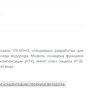
а
модель PR-50HO, специально разработан для
ксида водорода. Модель оснащена функцией
омпенсации (АТК), имеет класс защиты IP 65.
ой воде.
е концентрации перекиси водорода