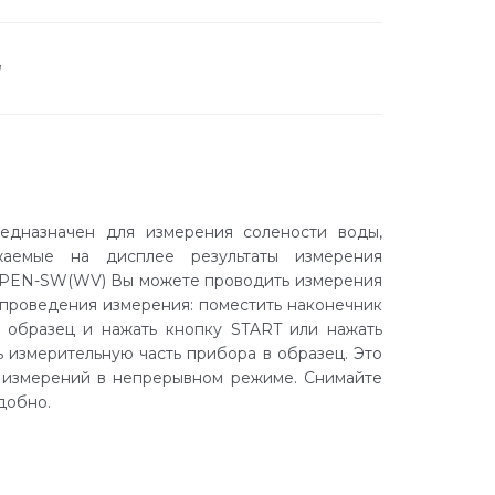
а
дназначен для измерения солености воды,
ажаемые на дисплее результаты измерения
ю PEN-SW(WV) Вы можете проводить измерения
 проведения измерения: поместить наконечник
в образец и нажать кнопку START или нажать
ь измерительную часть прибора в образец. Это
 измерений в непрерывном режиме. Cнимайте
добно.