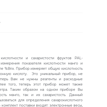
а
кислотности и сахаристости фруктов PAL-
измерения показателя кислотности манго и
ле %Brix. Прибор измеряет общую кислотность
онную кислоту. Это уникальный прибор, не
еперь Вам не нужны реагенты и расходные
лее того, теперь этот прибор может также
етра. Таким образом на одном приборе Вы
сть манго, так и их сахаристость. Данный
ьзоваться для определения сахарокислотного
 В комплект поставки входят: электронные весы,