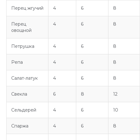
Перец жгучий
4
6
8
Перец
4
6
8
овощной
Петрушка
4
6
8
Репа
4
6
8
Салат-латук
4
6
8
Свекла
6
8
12
Сельдерей
4
6
10
Спаржа
4
6
8