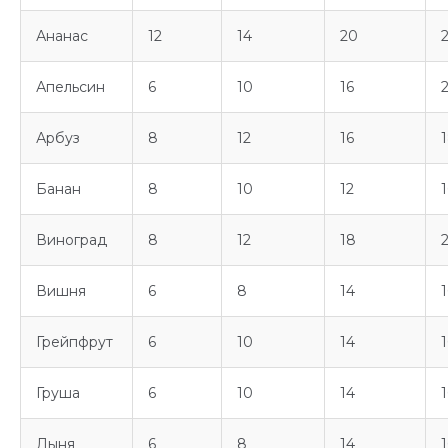
Ананас
12
14
20
Апельсин
6
10
16
Арбуз
8
12
16
Банан
8
10
12
1
Виноград
8
12
18
Вишня
6
8
14
1
Грейпфрут
6
10
14
1
Груша
6
10
14
1
Дыня
6
8
14
1