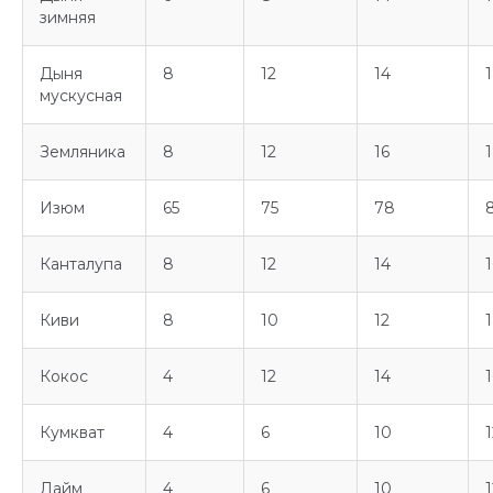
зимняя
Дыня
8
12
14
мускусная
Земляника
8
12
16
Изюм
65
75
78
Канталупа
8
12
14
1
Киви
8
10
12
Кокос
4
12
14
1
Кумкват
4
6
10
1
Лайм
4
6
10
1