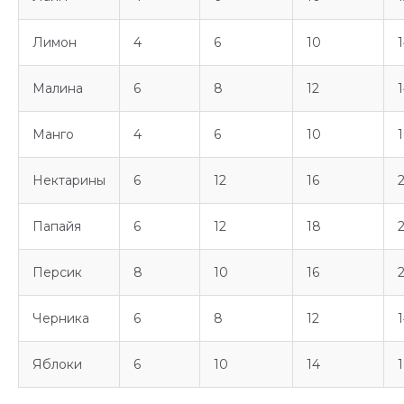
Лимон
4
6
10
Малина
6
8
12
Манго
4
6
10
1
Нектарины
6
12
16
Папайя
6
12
18
Персик
8
10
16
Черника
6
8
12
Яблоки
6
10
14